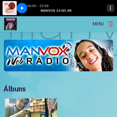
00:00 - 23:59
- OVER JOY
O AR
MANVOX 24 NO AR
STEVIE WONDER - OVER JOY
MENU
Álbuns